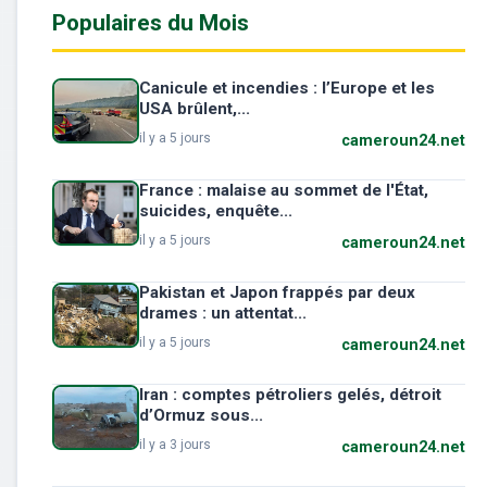
Populaires du Mois
Canicule et incendies : l’Europe et les
USA brûlent,...
il y a 5 jours
cameroun24.net
France : malaise au sommet de l'État,
suicides, enquête...
il y a 5 jours
cameroun24.net
Pakistan et Japon frappés par deux
drames : un attentat...
il y a 5 jours
cameroun24.net
Iran : comptes pétroliers gelés, détroit
d’Ormuz sous...
il y a 3 jours
cameroun24.net