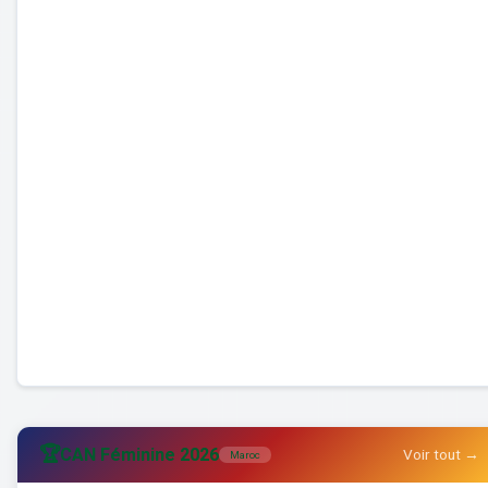
🏆
CAN Féminine 2026
Voir tout →
Maroc