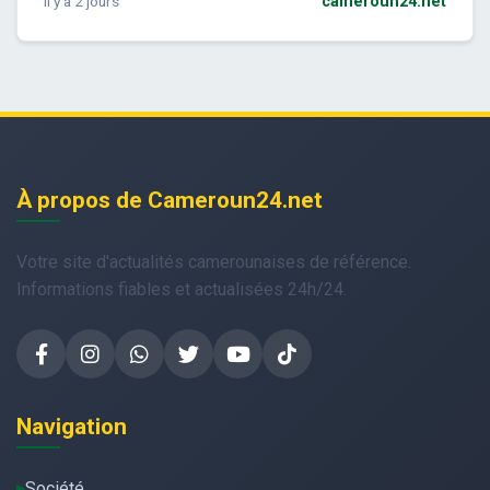
il y a 2 jours
cameroun24.net
À propos de Cameroun24.net
Votre site d'actualités camerounaises de référence.
Informations fiables et actualisées 24h/24.
Navigation
Société