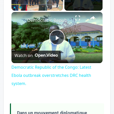
×
Play
Unmute
Fullscreen
Democratic Republic of the Congo: Latest Ebola outbreak overstretches DRC health system.
Play
Watch on
Video
Democratic Republic of the Congo: Latest
Ebola outbreak overstretches DRC health
system.
Dans un mouvement diplomatique