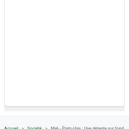
Accueil
>
Société
>
Mali - États-Unis : Une détente sur fond