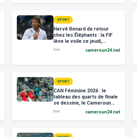
SPORT
Hervé Renard de retour
chez les Éléphants : la FIF
lève le voile ce jeudi,...
hier
cameroun24.net
SPORT
CAN Féminine 2026 : le
tableau des quarts de finale
se dessine, le Cameroun...
hier
cameroun24.net