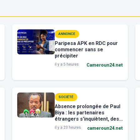
ANNONCE
Paripesa APK en RDC pour
commencer sans se
précipiter
il y a 5 heures
Cameroun24.net
SOCIÉTÉ
Absence prolongée de Paul
Biya : les partenaires
étrangers s'inquiètent, des...
il y a 23 heures
cameroun24.net