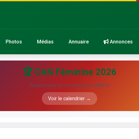
Photos
Médias
Annuaire
Annonces
🏆 CAN Féminine 2026
Suivez toute la compétition au Maroc
Voir le calendrier →