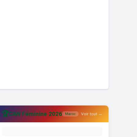
🏆
CAN Féminine 2026
Voir tout →
Maroc