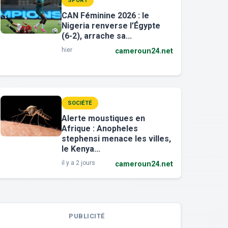
SPORT
CAN Féminine 2026 : le
Nigeria renverse l’Égypte
(6-2), arrache sa...
hier
cameroun24.net
SOCIÉTÉ
Alerte moustiques en
Afrique : Anopheles
stephensi menace les villes,
le Kenya...
il y a 2 jours
cameroun24.net
PUBLICITÉ