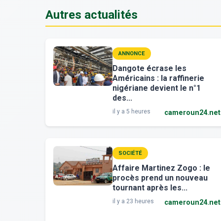
Autres actualités
ANNONCE
Dangote écrase les
Américains : la raffinerie
nigériane devient le n°1
des...
il y a 5 heures
cameroun24.net
SOCIÉTÉ
Affaire Martinez Zogo : le
procès prend un nouveau
tournant après les...
il y a 23 heures
cameroun24.net