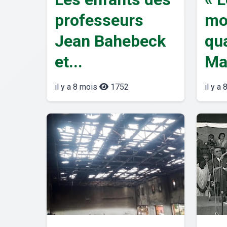
professeurs
mo
Jean Bahebeck
qu
et...
Ma
il y a 8 mois
1752
il y a