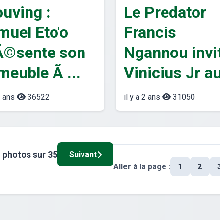
ouving :
Le Predator
muel Eto'o
Francis
Ã©sente son
Ngannou invi
meuble Ã ...
Vinicius Jr au
2 ans
36522
il y a 2 ans
31050
e
photos
sur
35
Suivant
Aller à la page :
1
2