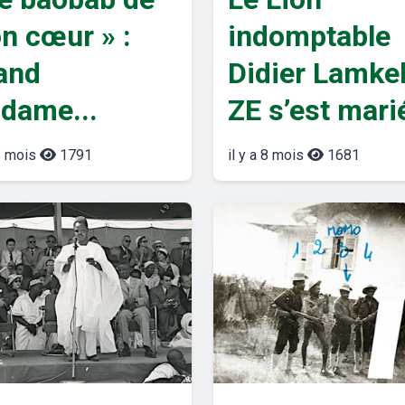
n cœur » :
indomptable
and
Didier Lamke
dame...
ZE s’est mari
 8 mois
1791
il y a 8 mois
1681