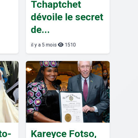
Tchaptchet
dévoile le secret
de...
il y a 5 mois
1510
to-
Kareyce Fotso,