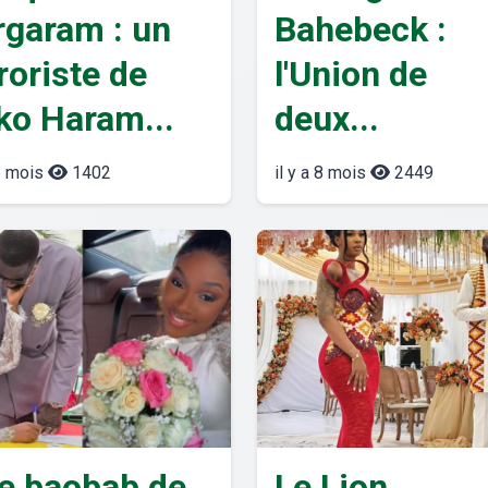
rgaram : un
Bahebeck :
roriste de
l'Union de
ko Haram...
deux...
 6 mois
1402
il y a 8 mois
2449
Le baobab de
Le Lion