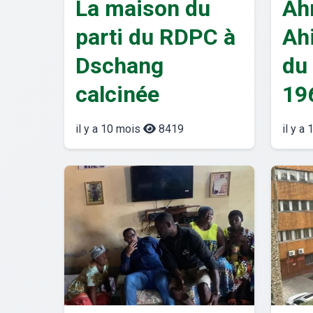
La maison du
Ah
parti du RDPC à
Ah
Dschang
du 
calcinée
196
il y a 10 mois
8419
il y a