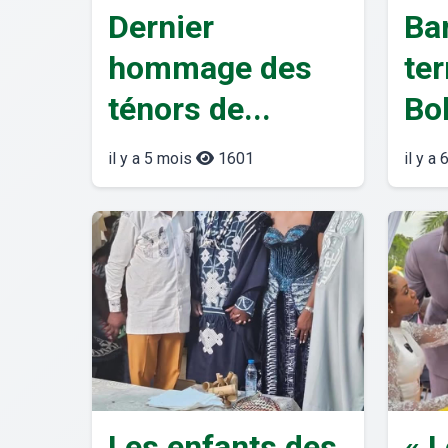
Dernier
Ba
hommage des
ter
ténors de...
Bo
il y a 5 mois
1601
il y a
Les enfants des
« 