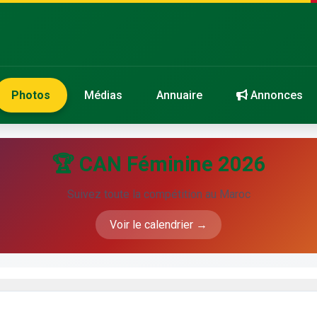
Photos
Médias
Annuaire
Annonces
🏆 CAN Féminine 2026
Suivez toute la compétition au Maroc
Voir le calendrier →