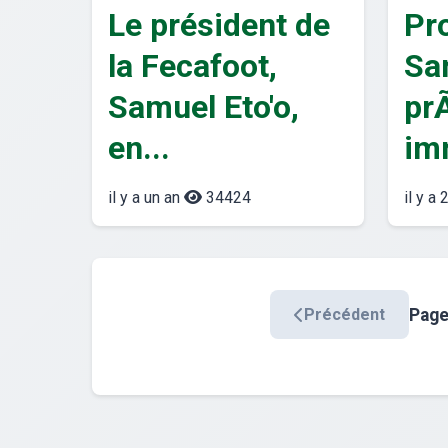
Le président de
Pr
la Fecafoot,
Sa
Samuel Eto'o,
pr
en...
im
il y a un an
34424
il y a 
Pag
Précédent