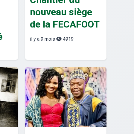
nouveau siège
l
de la FECAFOOT
é
il y a 9 mois
4919