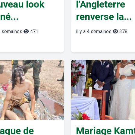
uveau look
l’Angleterre
né...
renverse la...
 3 semaines
471
il y a 4 semaines
378
taque de
Mariage Kam