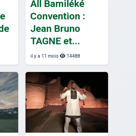
All Bamiléké
de
Convention :
de
Jean Bruno
TAGNE et...
il y a 11 mois
14488