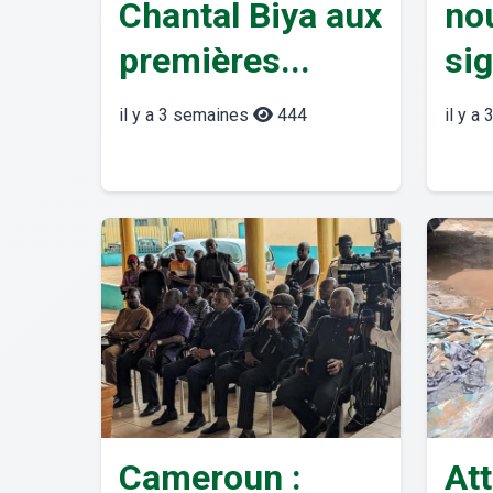
Chantal Biya aux
no
premières...
sig
il y a 3 semaines
444
il y a
Cameroun :
At