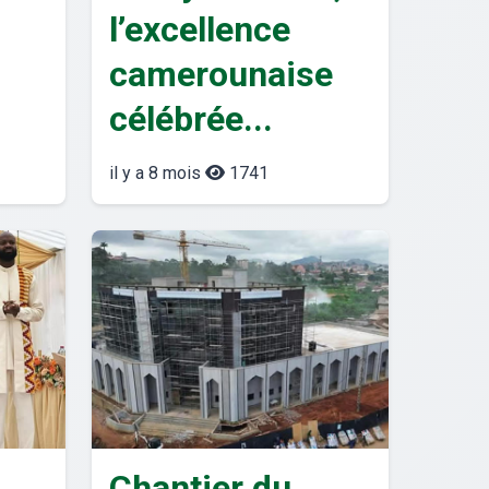
l’excellence
camerounaise
célébrée...
il y a 8 mois
1741
Chantier du