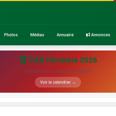
Photos
Médias
Annuaire
Annonces
🏆 CAN Féminine 2026
Suivez toute la compétition au Maroc
Voir le calendrier →