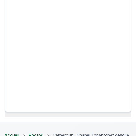
Accueil
>
Photos
>
Cameroun : Chanel Tchaptchet dévoile