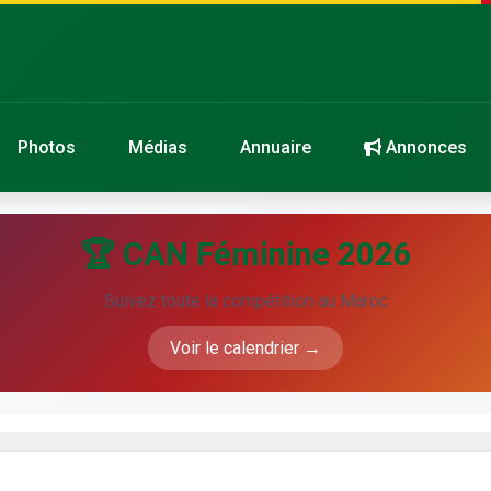
Photos
Médias
Annuaire
Annonces
🏆 CAN Féminine 2026
Suivez toute la compétition au Maroc
Voir le calendrier →