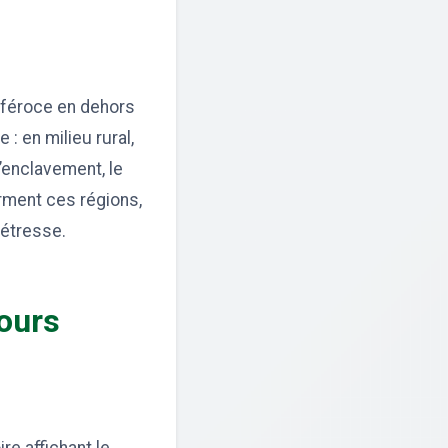
s féroce en dehors
 : en milieu rural,
’enclavement, le
rment ces régions,
détresse.
jours