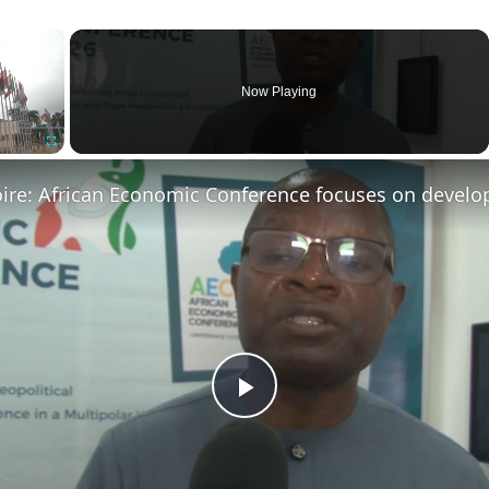
×
Now Playing
Fullscreen
Play
Video