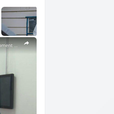
×
Cote d'Ivoire: African Economic Conference focuses on development opportunities in multipolar world.