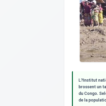
L?Institut nati
brossent un t
du Congo. Selo
de la populati