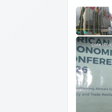
Play
Unmute