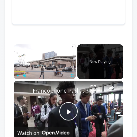
×
Now Playing
×
Play
Unmute
Fullscreen
Francophone Parliamentary Assembly opens in Cameroon with focus on climate and development.
Play
Watch on