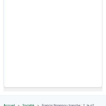
Accueil
>
Société
>
Francis Ngannou tranche : ? Je n?