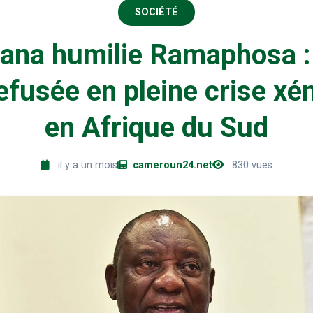
SOCIÉTÉ
ana humilie Ramaphosa : 
refusée en pleine crise x
en Afrique du Sud
il y a un mois
cameroun24.net
830 vues