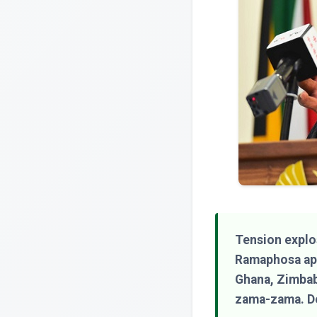
Tension explos
Ramaphosa apr
Ghana, Zimbabw
zama-zama. Dé