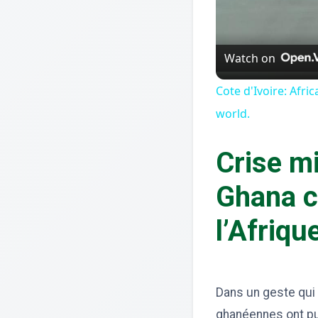
Watch on
Cote d'Ivoire: Afr
world.
Crise mi
Ghana c
l’Afriqu
Dans un geste qui e
ghanéennes ont pu