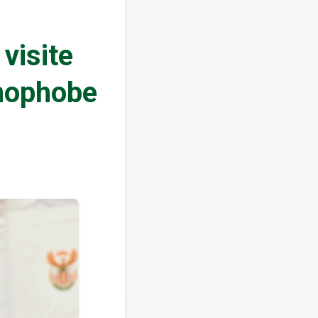
visite
énophobe