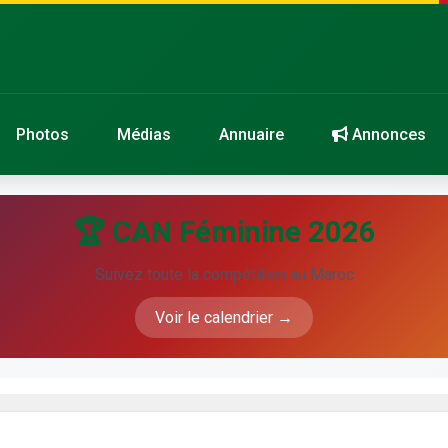
Photos
Médias
Annuaire
Annonces
🏆 CAN Féminine 2026
Suivez toute la compétition au Maroc
Voir le calendrier →