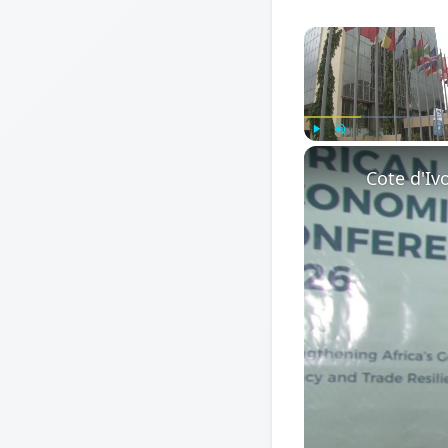
Play
Unmute