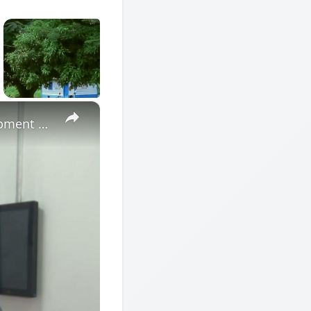
×
Cote d'Ivoire: African Economic Conference focuses on development opportunities in multipolar world.