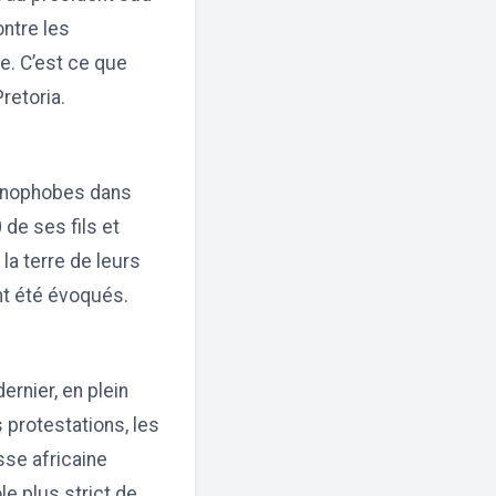
ntre les
e. C’est ce que
retoria.
xénophobes dans
 de ses fils et
la terre de leurs
t été évoqués.
ernier, en plein
 protestations, les
sse africaine
le plus strict de