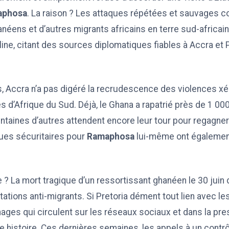
aphosa
. La raison ? Les attaques répétées et sauvages co
néens et d’autres migrants africains en terre sud-africain
ne, citant des sources diplomatiques fiables à Accra et P
, Accra n’a pas digéré la recrudescence des violences 
s d’Afrique du Sud. Déjà, le Ghana a rapatrié près de 1 000
entaines d’autres attendent encore leur tour pour regagner 
ques sécuritaires pour
Ramaphosa
lui-même ont égalemen
 ? La mort tragique d’un ressortissant ghanéen le 30 juin d
tions anti-migrants. Si Pretoria dément tout lien avec les
ges qui circulent sur les réseaux sociaux et dans la pre
e histoire. Ces dernières semaines, les appels à un contrô