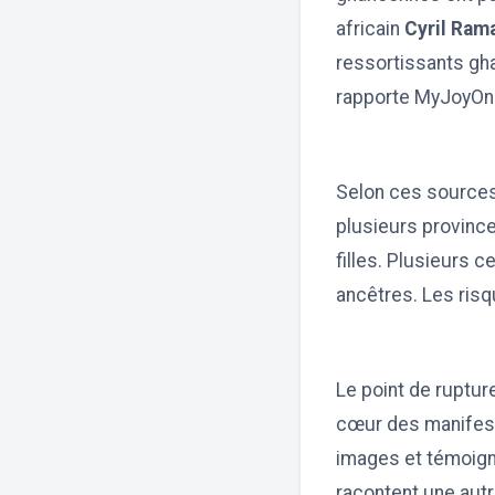
africain
Cyril Ram
ressortissants gha
rapporte MyJoyOnli
Selon ces sources
plusieurs province
filles. Plusieurs c
ancêtres. Les ris
Le point de rupture
cœur des manifesta
images et témoigna
racontent une autr