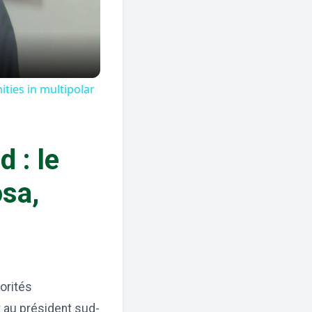
ties in multipolar
 : le
sa,
torités
 au président sud-