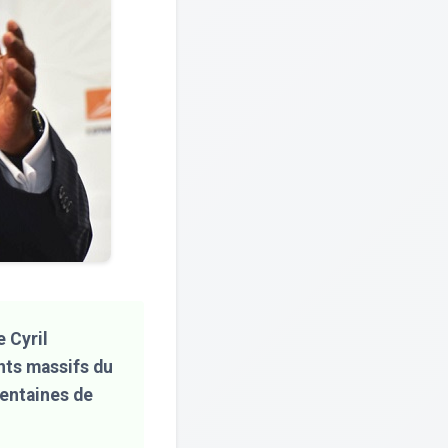
e Cyril
nts massifs du
centaines de