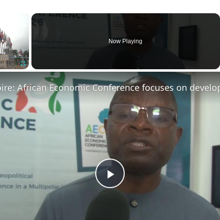
×
Now Playing
Fullscreen
Play
Video