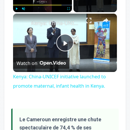
×
Play
Unmute
Fullscreen
Kenya: China-UNICEF initiative launched to promote maternal, infant health in Kenya.
Play
Watch on
Video
Kenya: China-UNICEF initiative launched to
promote maternal, infant health in Kenya.
Le Cameroun enregistre une chute
spectaculaire de 74,4 % de ses