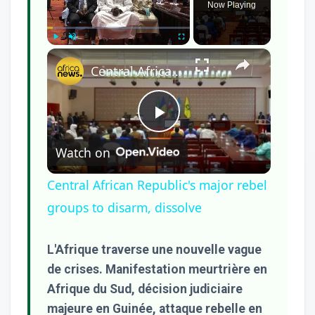
Now Playing
×
Play
Unmute
Fullscreen
Central African Republic's major rebel groups to disarm, dissolve
Play
Watch on
Video
Central African Republic's major rebel
groups to disarm, dissolve
L'Afrique traverse une nouvelle vague
de crises. Manifestation meurtrière en
Afrique du Sud, décision judiciaire
majeure en Guinée, attaque rebelle en