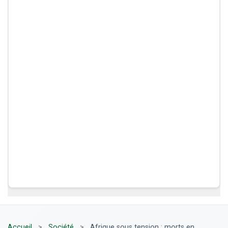
Accueil
>
Société
>
Afrique sous tension : morts en