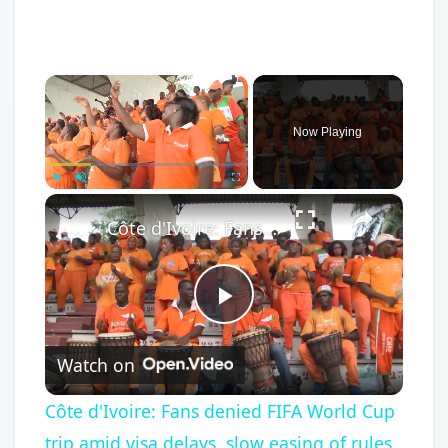
×
Now Playing
×
Play
Unmute
Fullscreen
Côte d'Ivoire: Fans denied FIFA World Cup trip amid visa delays, slow easing of rules.
Play
Watch on
Video
Côte d'Ivoire: Fans denied FIFA World Cup
trip amid visa delays, slow easing of rules.