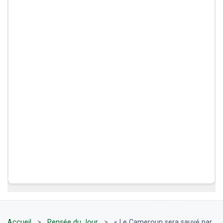
Accueil
>
Pensée du Jour
>
« Le Cameroun sera sauvé par