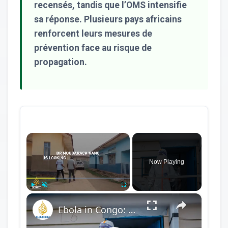
recensés, tandis que l’OMS intensifie
sa réponse. Plusieurs pays africains
renforcent leurs mesures de
prévention face au risque de
propagation.
×
Now Playing
×
Play
Unmute
Fullscreen
Ebola in Congo: Doctor on the Front Line of a Hidden Crisis