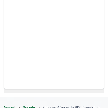
Accueil
>
Société
>
Ebola en Afrique : la RDC franchit un