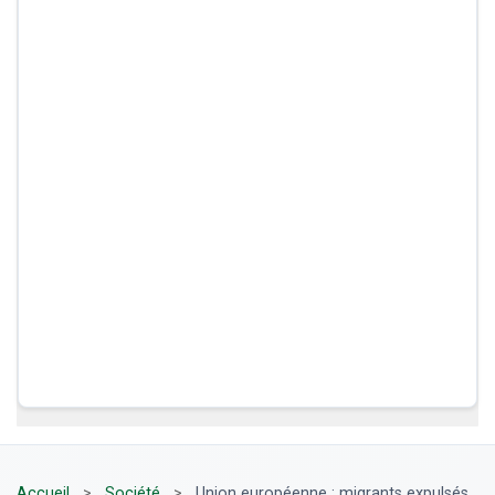
Accueil
>
Société
>
Union européenne : migrants expulsés,