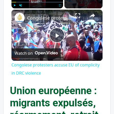
×
Play
Unmute
Fullscreen
Congolese protesters accuse EU of complicity in DRC violence
Play
Watch on
Video
Congolese protesters accuse EU of complicity
in DRC violence
Union européenne :
migrants expulsés,