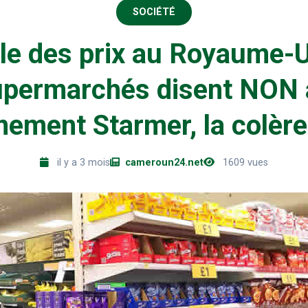
SOCIÉTÉ
le des prix au Royaume-Un
upermarchés disent NON 
ement Starmer, la colèr
il y a 3 mois
cameroun24.net
1609 vues