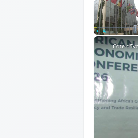
Play
Unmute