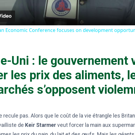
ican Economic Conference focuses on development opportuni
-Uni : le gouvernement 
r les prix des aliments, l
rchés s’opposent viole
e recule pas. Alors que le coût de la vie étrangle les Britan
ailliste de
Keir Starmer
veut forcer la main aux supermar
es les prix du pain, du lait et des œufs. Mais les géants 