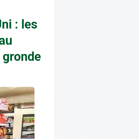
i : les
au
e gronde