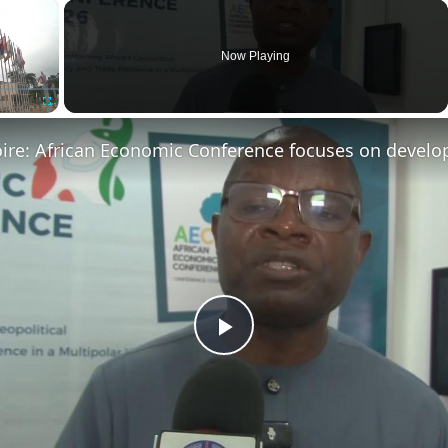
×
Now Playing
Fullscreen
Play
Video