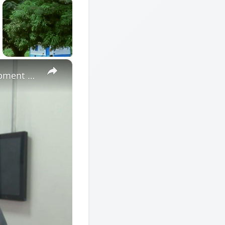
×
Cote d'Ivoire: African Economic Conference focuses on development opportunities in multipolar world.