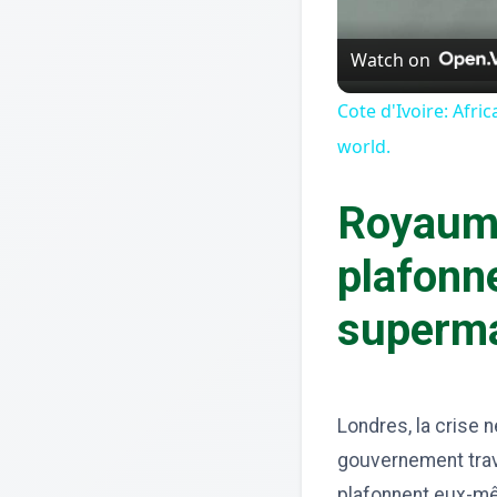
Watch on
Cote d'Ivoire: Afr
world.
Royaume
plafonne
superma
Londres, la crise n
gouvernement trav
plafonnent eux-mêm