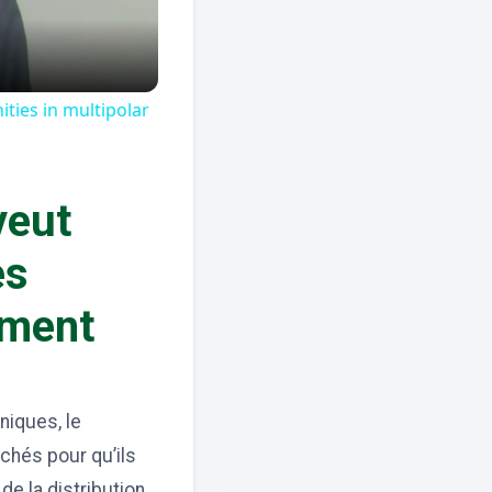
ties in multipolar
veut
es
mment
niques, le
chés pour qu’ils
de la distribution