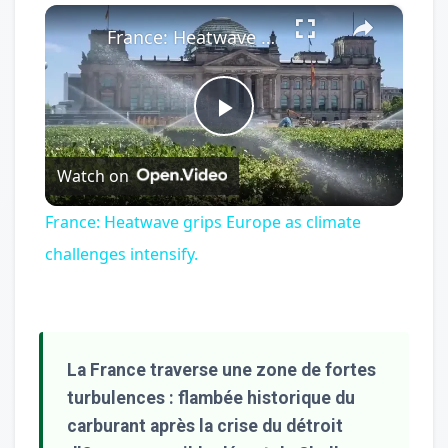
×
Play
Unmute
Fullscreen
France: Heatwave grips Europe as climate challenges intensify.
Play
Watch on
Video
France: Heatwave grips Europe as climate
challenges intensify.
La France traverse une zone de fortes
turbulences : flambée historique du
carburant après la crise du détroit