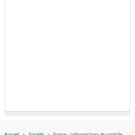
Accueil
>
Société
>
France : carburant hors de contrôle,