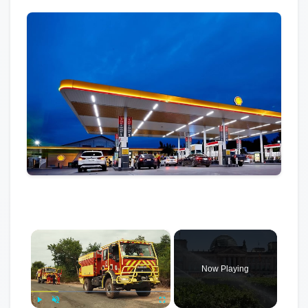
×
Now Playing