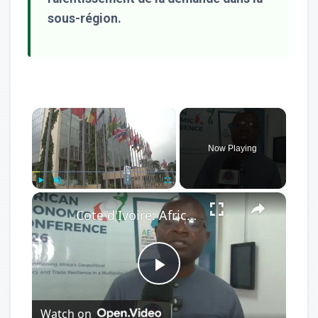
sous-région.
×
Now Playing
×
Play
Unmute
Fullscreen
Cote d'Ivoire: African Economic Conference focuses on development opportunities in multipolar world.
Play
Watch on