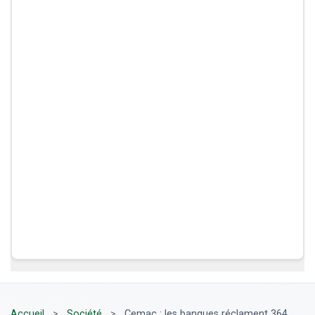
Accueil
>
Société
>
Cemac : les banques réclament 364