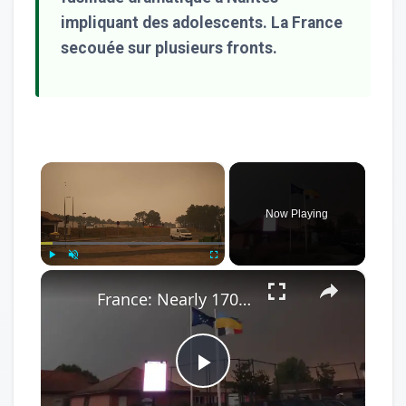
impliquant des adolescents. La France
secouée sur plusieurs fronts.
×
Now Playing
×
Play
Unmute
Fullscreen
France: Nearly 170,000 evacuated as wildfires burn more than 74,000 acres in southwestern France (3).
Play