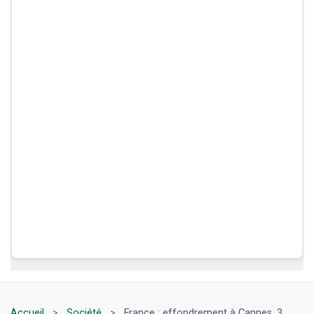
Accueil
>
Société
>
France : effondrement à Cannes, 3