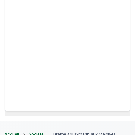
Accueil
>
Société
>
Drame sous-marin aux Maldives,