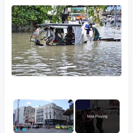
×
Now Playing