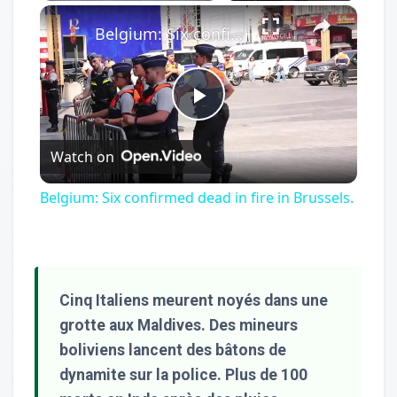
×
Play
Unmute
Fullscreen
Belgium: Six confirmed dead in fire in Brussels.
Play
Watch on
Video
Belgium: Six confirmed dead in fire in Brussels.
Cinq Italiens meurent noyés dans une
grotte aux Maldives. Des mineurs
boliviens lancent des bâtons de
dynamite sur la police. Plus de 100