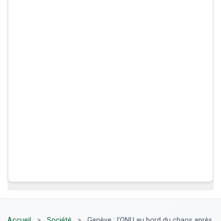
Accueil
>
Société
>
Genève : l’ONU au bord du chaos après