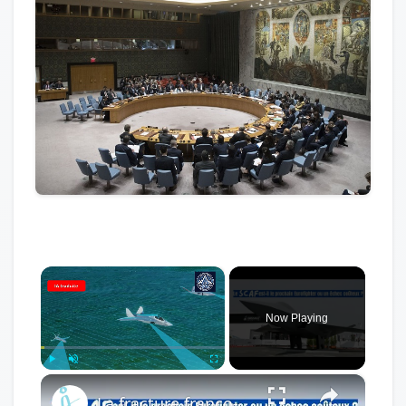
×
Now Playing
×
Play
Unmute
Fullscreen
La fracture franco-allemande menace l'avenir du SCAF / FCAS