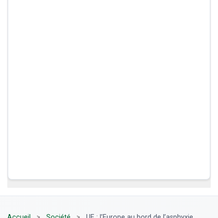
Accueil
>
Société
>
UE : l’Europe au bord de l’asphyxie