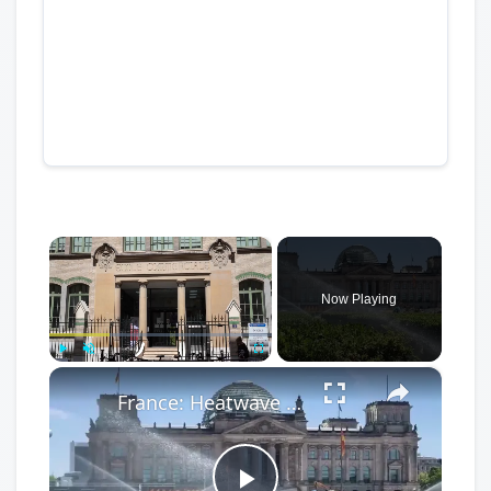
×
Now Playing
×
Play
Unmute
Fullscreen
France: Heatwave grips Europe as climate challenges intensify.