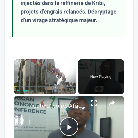
injectés dans la raffinerie de Kribi,
projets d’engrais relancés. Décryptage
d’un virage stratégique majeur.
×
Now Playing
×
Play
Unmute
Fullscreen
Cote d'Ivoire: African Economic Conference focuses on development opportunities in multipolar world.
Play