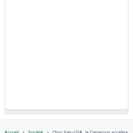
Accueil
>
Société
>
Choc Iran–USA : le Cameroun accélère