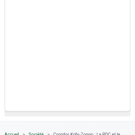
Accueil
>
Société
>
Corridor Kribi-Zongo : La RDC et le