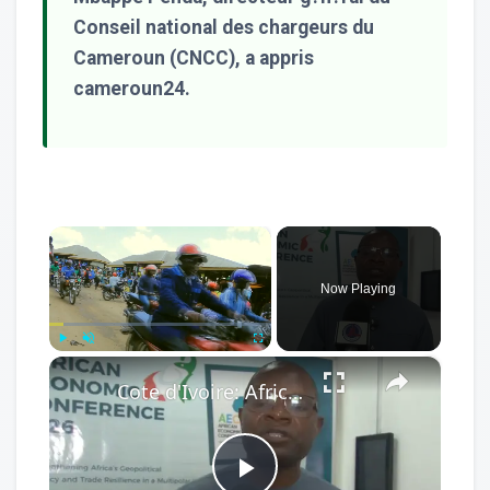
Conseil national des chargeurs du
Cameroun (CNCC), a appris
cameroun24.
×
Now Playing
×
Play
Unmute
Fullscreen
Cote d'Ivoire: African Economic Conference focuses on development opportunities in multipolar world.