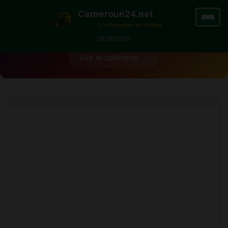
🏆 CAN Féminine 2026
Cameroun24.net
L'information en continu
Suivez toute la compétition au Maroc
08/08/2026
Voir le calendrier →