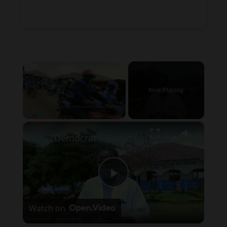
×
Now Playing
×
Play
Unmute
Fullscreen
Democratic Republic of the Congo: Latest Ebola outbreak overstretches DRC health system.
Play
Watch on
Video