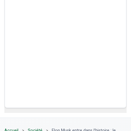
Accueil
>
Société
>
Elon Musk entre dans l’histoire : le