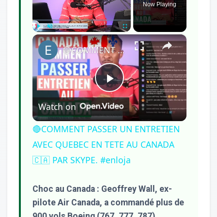
Now Playing
×
Play
Unmute
Fullscreen
🔴COMMENT PASSER UN ENTRETIEN AVEC QUEBEC EN TETE AU CANADA🇨🇦 PAR SKYPE. #enloja
Play
Watch on
Video
🔴COMMENT PASSER UN ENTRETIEN
AVEC QUEBEC EN TETE AU CANADA
🇨🇦 PAR SKYPE. #enloja
Choc au Canada : Geoffrey Wall, ex-
pilote Air Canada, a commandé plus de
900 vols Boeing (767, 777, 787)