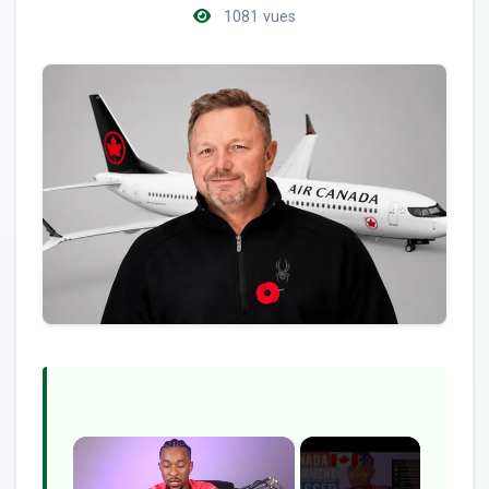
1081 vues
×