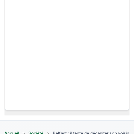
Accueil
>
Société
>
Belfast : il tente de décapiter son voisin