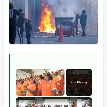
×
Now Playing
×
Play
Unmute
Fullscreen
Côte d'Ivoire: Fans denied FIFA World Cup trip amid visa delays, slow easing of rules.