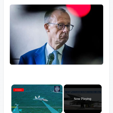
×
Now Playing