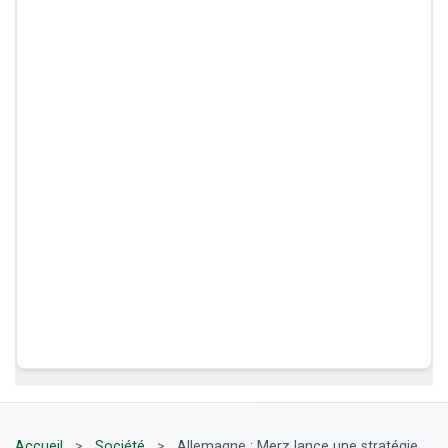
Accueil
>
Société
>
Allemagne : Merz lance une stratégie