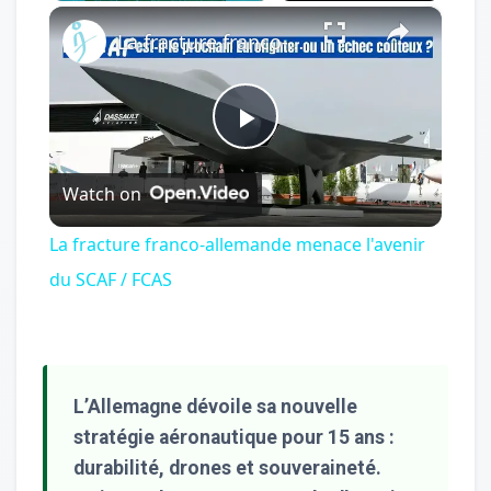
×
Play
Unmute
Fullscreen
La fracture franco-allemande menace l'avenir du SCAF / FCAS
Play
Watch on
Video
La fracture franco-allemande menace l'avenir
du SCAF / FCAS
L’Allemagne dévoile sa nouvelle
stratégie aéronautique pour 15 ans :
durabilité, drones et souveraineté.