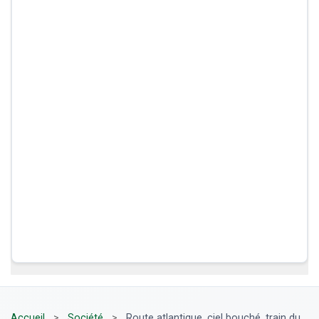
Accueil
>
Société
>
Route atlantique, ciel bouché, train du