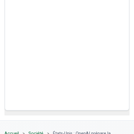
Accueil
>
Société
>
États-Unis : OpenAI prépare la