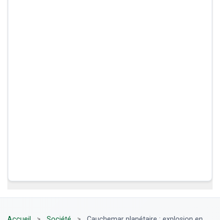
Accueil
>
Société
>
Cauchemar planétaire : explosion en