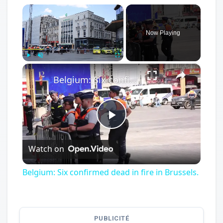
×
Now Playing
×
Play
Unmute
Fullscreen
Belgium: Six confirmed dead in fire in Brussels.
Play
Watch on
Video
Belgium: Six confirmed dead in fire in Brussels.
PUBLICITÉ