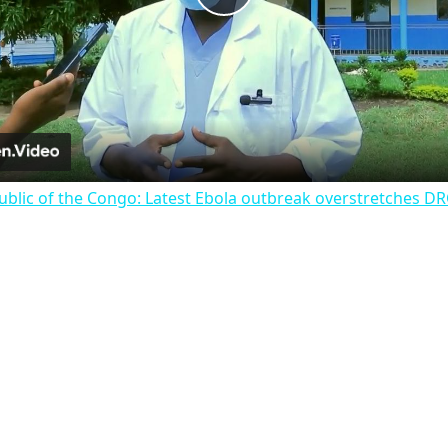
Play
Video
blic of the Congo: Latest Ebola outbreak overstretches DR