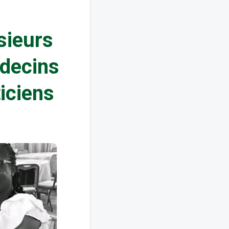
sieurs
édecins
iciens