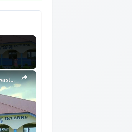
×
Democratic Republic of the Congo: Latest Ebola outbreak overstretches DRC health system.