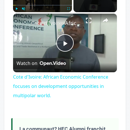
×
Play
Unmute
Fullscreen
Cote d'Ivoire: African Economic Conference focuses on development opportunities in multipolar world.
Play
Watch on
Video
Cote d'Ivoire: African Economic Conference
focuses on development opportunities in
multipolar world.
La communaut? HEC Alumni franchit