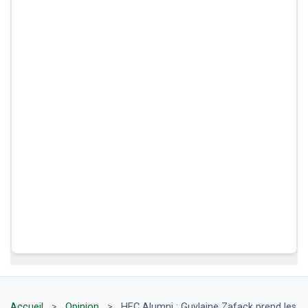
Accueil
>
Opinion
>
HEC Alumni : Guylaine Zafack prend les