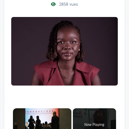
2858 vues
×
Now Playing