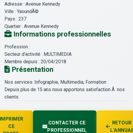
Adresse :
Avenue Kennedy
Ville :
YaoundÃ©
Pays :
237
Quartier :
Avenue Kennedy
Informations professionnelles
Profession :
Secteur d'activité :
MULTIMEDIA
Membre depuis :
20/04/2018
Présentation
Nos services: Infographie, Multimedia, Formation
Depuis plus de 15 ans nous apportons satisfaction Ã nos
clients.
IMPRIMER
CONTACTER CE
RETOUR
CE
PROFESSIONNEL
L'ANNUAI