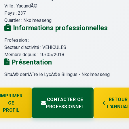
Ville :
YaoundÃ©
Pays :
237
Quartier :
Nkolmesseng
Informations professionnelles
Profession :
Secteur d'activité :
VEHICULES
Membre depuis :
10/05/2018
Présentation
SituÃ© derriÃ¨re le LycÃ©e Bilingue - Nkolmesseng
IMPRIMER
CONTACTER CE
RETOUR
CE
PROFESSIONNEL
L'ANNUAI
PROFIL