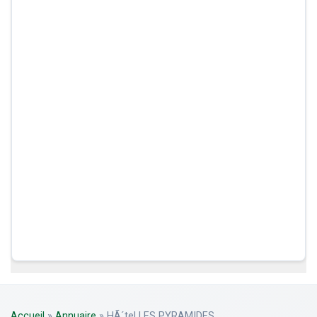
Accueil
»
Annuaire
»
HÃ´tel LES PYRAMIDES