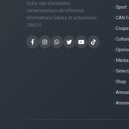
Votre site d'actualités
Sport
camerounaises de référence.
Informations fiables et actualisées
CAN F
24h/24.
Coupe
Cultur
Opinio
Média
Sélect
Shop
Annuai
Annon