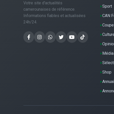
Votre site d'actualités
Sport
camerounaises de référence.
Informations fiables et actualisées
CAN F
24h/24.
Coupe
Cultur
Opinio
Média
Sélect
Shop
Annuai
Annon