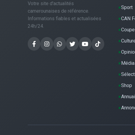
Votre site d'actualités
Sport
camerounaises de référence.
Informations fiables et actualisées
CAN F
24h/24.
Coupe
Cultur
Opinio
Média
Sélect
Shop
Annuai
Annon