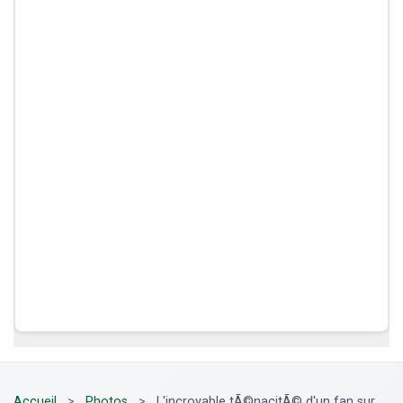
Accueil
>
Photos
>
L'incroyable tÃ©nacitÃ© d'un fan sur