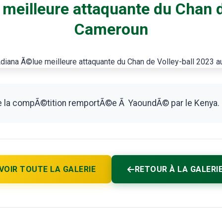
 meilleure attaquante du Chan d
Cameroun
de la compÃ©tition remportÃ©e Ã YaoundÃ© par le Kenya.
VOIR TOUTE LA GALERIE
RETOUR À LA GALERI