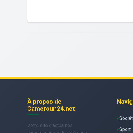
À propos de
Navig
Cameroun24.net
Socié
Votre site d'actualités
Sport
camerounaises de référence.