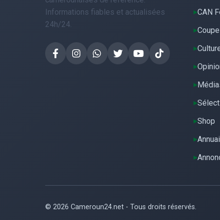
Informations fiables et actualisées
CAN F
24h/24.
Coupe
Cultur
Opinio
Média
Sélect
Shop
Annuai
Annon
© 2026 Cameroun24.net - Tous droits réservés.