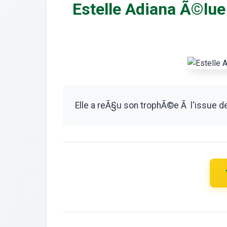
Estelle Adiana Ã©lue
Elle a reÃ§u son trophÃ©e Ã l'issue 