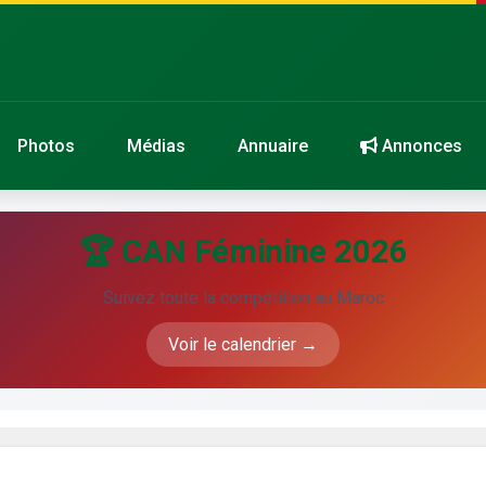
Photos
Médias
Annuaire
Annonces
🏆 CAN Féminine 2026
Suivez toute la compétition au Maroc
Voir le calendrier →