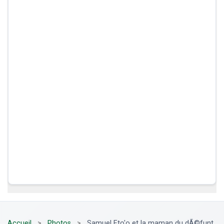
Accueil
>
Photos
>
Samuel Eto'o et la maman du dÃ©funt