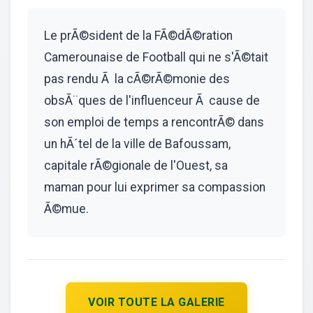
Le prÃ©sident de la FÃ©dÃ©ration
Camerounaise de Football qui ne s'Ã©tait
pas rendu Ã la cÃ©rÃ©monie des
obsÃ¨ques de l'influenceur Ã cause de
son emploi de temps a rencontrÃ© dans
un hÃ´tel de la ville de Bafoussam,
capitale rÃ©gionale de l'Ouest, sa
maman pour lui exprimer sa compassion
Ã©mue.
VOIR TOUTE LA GALERIE