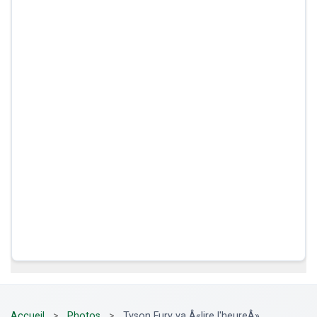
Accueil
>
Photos
>
Tyson Fury va Â«lire l'heureÂ»