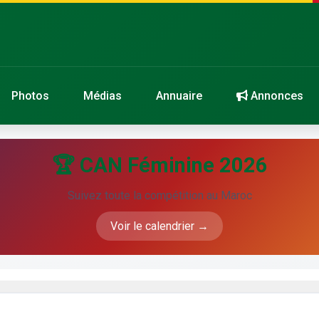
Photos
Médias
Annuaire
Annonces
🏆 CAN Féminine 2026
Suivez toute la compétition au Maroc
Voir le calendrier →