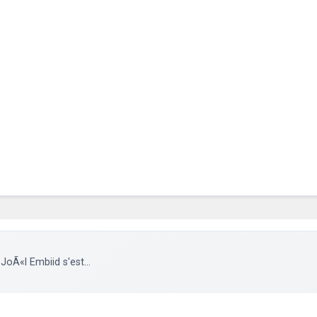
oÃ«l Embiid s'est...