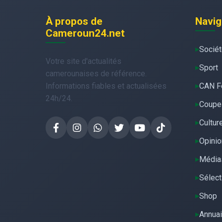
À propos de
Navig
Cameroun24.net
Socié
Votre site d'actualités
Sport
camerounaises de référence.
Informations fiables et actualisées
CAN F
24h/24.
Coupe
Cultur
Opinio
Média
Sélect
Shop
Annuai