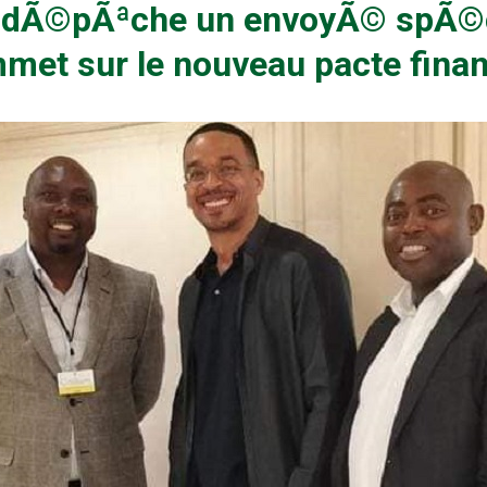
al dÃ©pÃªche un envoyÃ© spÃ©ci
met sur le nouveau pacte finan