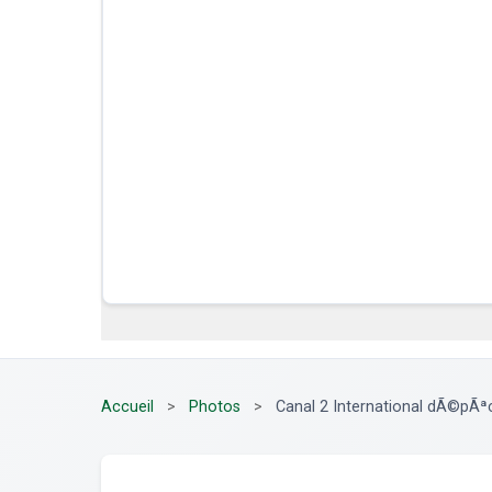
Accueil
>
Photos
>
Canal 2 International dÃ©pÃª