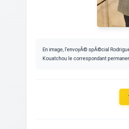
En image, l'envoyÃ© spÃ©cial Rodrigue 
Kouatchou le correspondant permanent 