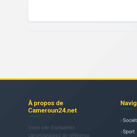
À propos de
Navig
Cameroun24.net
Socié
Votre site d'actualités
Sport
camerounaises de référence.