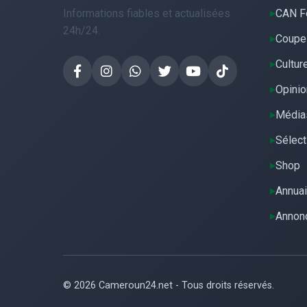
Informations fiables et actualisées
CAN F
24h/24.
Coupe
Cultur
Opinio
Média
Sélect
Shop
Annuai
Annon
© 2026 Cameroun24.net - Tous droits réservés.