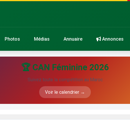
Photos
Médias
Annuaire
Annonces
🏆 CAN Féminine 2026
Suivez toute la compétition au Maroc
Voir le calendrier →