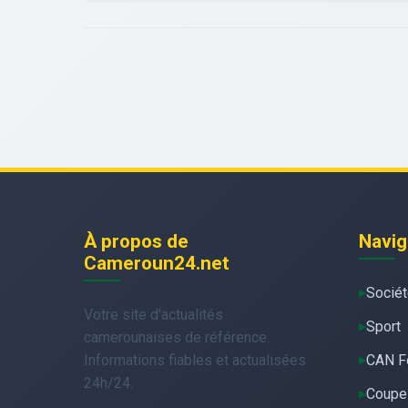
À propos de
Navig
Cameroun24.net
Socié
Votre site d'actualités
Sport
camerounaises de référence.
Informations fiables et actualisées
CAN F
24h/24.
Coupe