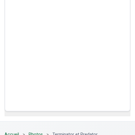
Accueil
>
Photos
>
Terminator et Predator