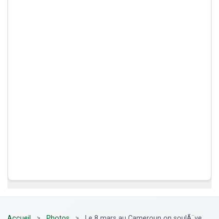
Accueil
>
Photos
>
Le 8 mars au Cameroun on soulÃ¨ve