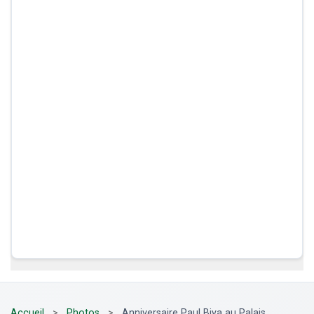
Accueil
>
Photos
>
Anniversaire Paul Biya au Palais