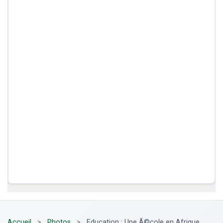
Accueil
>
Photos
>
Education : Une Ã©cole en Afrique