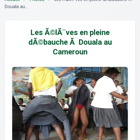
Douala au...
Les Ã©lÃ¨ves en pleine
dÃ©bauche Ã Douala au
Cameroun